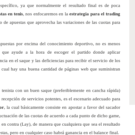
pecífico, ya que normalmente el resultado final es de poca
tas en tenis
, nos enfocaremos en la
estrategia para el trading
o de apuestas que aprovecha las variaciones de las cuotas para
s apuestas por encima del conocimiento deportivo, no es menos
ón que ayude a la hora de escoger el partido donde aplicar
encia en el saque y las deficiencias para recibir el servicio de los
 lo cual hay una buena cantidad de páginas web que suministran
 tenista con un buen saque (preferiblemente en cancha rápida)
recepción de servicios potentes, es el escenario adecuado para
or
, la cual básicamente consiste en apostar a favor del sacador
fluctuación de las cuotas de acuerdo a cada punto de dicho game,
 en contra (Lay), de manera que cualquiera que sea el resultado
stas, pero en cualquier caso habrá ganancia en el balance final.