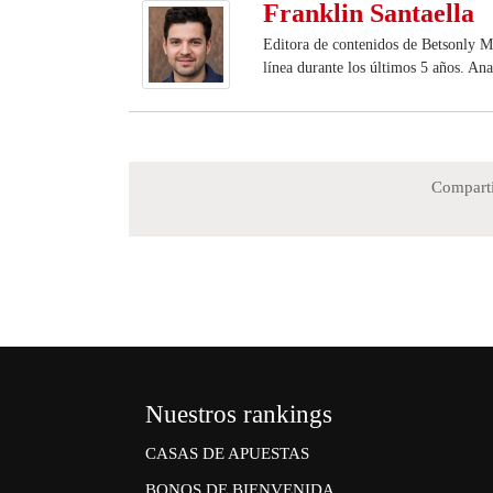
Franklin Santaella
Editora de contenidos de Betsonly Mé
línea durante los últimos 5 años. Ana
Comparti
Nuestros rankings
CASAS DE APUESTAS
BONOS DE BIENVENIDA