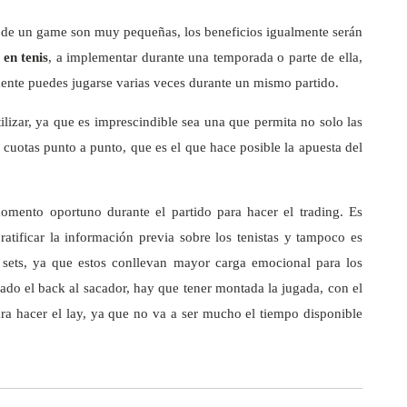
o de un game son muy pequeñas, los beneficios igualmente serán
 en tenis
, a implementar durante una temporada o parte de ella,
lmente puedes jugarse varias veces durante un mismo partido.
ilizar, ya que es imprescindible sea una que permita no solo las
cuotas punto a punto, que es el que hace posible la apuesta del
momento oportuno durante el partido para hacer el trading. Es
atificar la información previa sobre los tenistas y tampoco es
e sets, ya que estos conllevan mayor carga emocional para los
izado el back al sacador, hay que tener montada la jugada, con el
ra hacer el lay, ya que no va a ser mucho el tiempo disponible