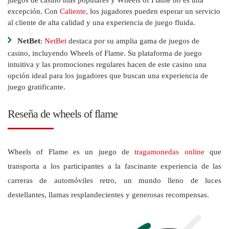
juegos de casino más populares y Wheels of Flame no es una
excepción. Con
Caliente
, los jugadores pueden esperar un servicio
al cliente de alta calidad y una experiencia de juego fluida.
NetBet
:
NetBet
destaca por su amplia gama de juegos de
casino, incluyendo Wheels of Flame. Su plataforma de juego
intuitiva y las promociones regulares hacen de este casino una
opción ideal para los jugadores que buscan una experiencia de
juego gratificante.
reseña de wheels of flame
Wheels of Flame es un juego de
tragamonedas online
que
transporta a los participantes a la fascinante experiencia de las
carreras de automóviles retro, un mundo lleno de luces
destellantes, llamas resplandecientes y generosas recompensas.