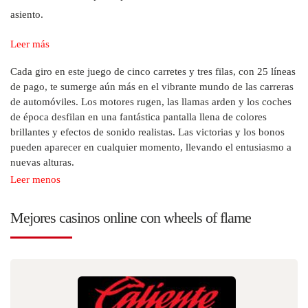
asiento.
Leer más
Cada giro en este juego de cinco carretes y tres filas, con 25 líneas
de pago, te sumerge aún más en el vibrante mundo de las carreras
de automóviles. Los motores rugen, las llamas arden y los coches
de época desfilan en una fantástica pantalla llena de colores
brillantes y efectos de sonido realistas. Las victorias y los bonos
pueden aparecer en cualquier momento, llevando el entusiasmo a
nuevas alturas.
Leer menos
mejores casinos online con wheels of flame