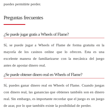
puedes permitirte perder.
preguntas frecuentes
¿Se puede jugar gratis a Wheels of Flame?
Sí, se puede jugar a Wheels of Flame de forma gratuita en la
mayoría de los casinos online que lo ofrecen. Esta es una
excelente manera de familiarizarse con la mecánica del juego
antes de apostar dinero real.
¿Se puede obtener dinero real en Wheels of Flame?
Sí, puedes ganar dinero real en Wheels of Flame. Cuando juegas
con dinero real, las ganancias que obtienes también son en dinero
real. Sin embargo, es importante recordar que el juego es un juego
de azar, por lo que también existe la posibilidad de perder.