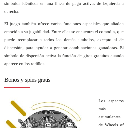
símbolos idénticos en una línea de pago activa, de izquierda a
derecha.
El juego también ofrece varias funciones especiales que añaden
emoción a su jugabilidad. Entre ellas se encuentra el comodín, que
puede reemplazar a todos los demás símbolos, excepto al de
dispersión, para ayudar a generar combinaciones ganadoras. El
símbolo de dispersión activa la función de giros gratuitos cuando
aparece en los rodillos.
bonos y spins gratis
Los aspectos
más
estimulantes
de Wheels of