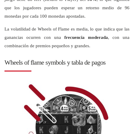
que los jugadores pueden esperar un retorno medio de 96
monedas por cada 100 monedas apostadas.
La volatilidad de Wheels of Flame es media, lo que indica que las
ganancias ocurren con una
frecuencia moderada
, con una
combinación de premios pequeños y grandes.
wheels of flame symbols y tabla de pagos