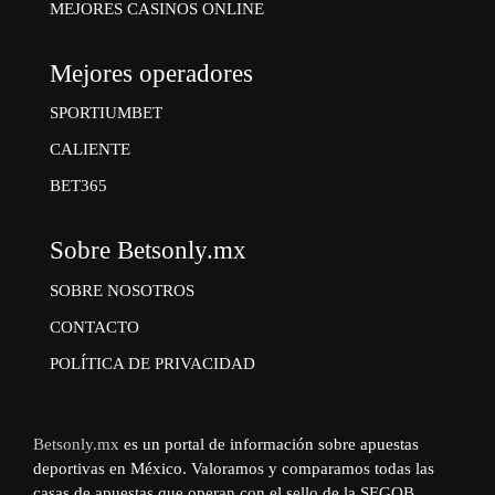
MEJORES CASINOS ONLINE
Mejores operadores
SPORTIUMBET
CALIENTE
BET365
Sobre Betsonly.mx
SOBRE NOSOTROS
CONTACTO
POLÍTICA DE PRIVACIDAD
Betsonly.mx
es un portal de información sobre apuestas
deportivas en México. Valoramos y comparamos todas las
casas de apuestas que operan con el sello de la SEGOB.