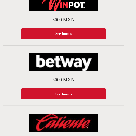
3000 MXN
See bonus
3000 MXN
See bonus