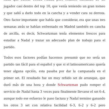
jugador casi dentro del top 10, que venía teniendo un gran torneo
y que salió a darlo todo en la cancha y a vender cara su derrota.
Otro factor importante que había que considerar, era que unas tres
semanas atrás se habían enfrentado en Madrid también en cancha
de arcilla, es decir, Schwartzman tenía elementos frescos para
estudiar a Nadal y trazar un adecuado plan de trabajo para el
partido.
Todos esos factores podían hacernos presumir que no sería un
partido tan fácil para el español y que si el latinoamericano quería
tener alguna opción, esta pasaba por dar la campanada en el
primer set. El resultado fue un muy reñido set de arranque, que
duró más de una hora y donde
Schwartzman
pudo romper el
servicio de Nadal hasta 3 veces para finalmente llevarse el set 6-4,
aunque todo ese esfuerzo le paso factura y Nadal termino ganando
los otros 3 set con relativa facilidad 6-3, 6-2 y 6-2 pero