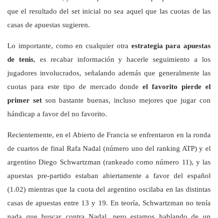
que el resultado del set inicial no sea aquel que las cuotas de las
casas de apuestas sugieren.
Lo importante, como en cualquier otra
estrategia para apuestas
de tenis
, es recabar información y hacerle seguimiento a los
jugadores involucrados, señalando además que generalmente las
cuotas para este tipo de mercado donde
el favorito pierde el
primer set
son bastante buenas, incluso mejores que jugar con
hándicap a favor del no favorito.
Recientemente, en el Abierto de Francia se enfrentaron en la ronda
de cuartos de final Rafa Nadal (número uno del ranking ATP) y el
argentino Diego Schwartzman (rankeado como número 11), y las
apuestas pre-partido estaban abiertamente a favor del español
(1.02) mientras que la cuota del argentino oscilaba en las distintas
casas de apuestas entre 13 y 19. En teoría, Schwartzman no tenía
nada que buscar contra Nadal, pero estamos hablando de un