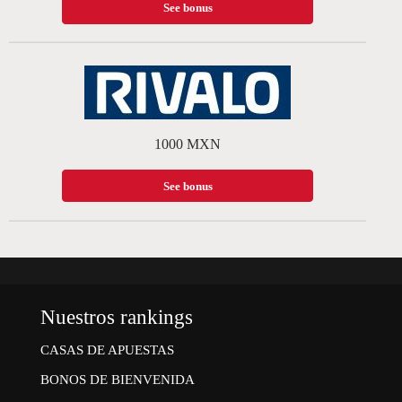
See bonus
1000 MXN
See bonus
Nuestros rankings
CASAS DE APUESTAS
BONOS DE BIENVENIDA