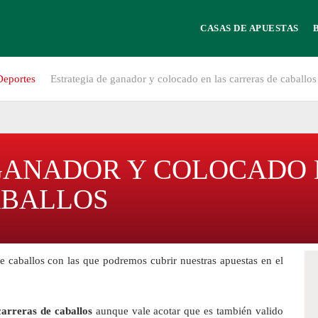
CASAS DE APUESTAS
Deportes
Estrategia de ganador y colocado en las carreras de caballos
GANADOR Y COLOCADO 
ABALLOS
de caballos con las que podremos cubrir nuestras apuestas en el
carreras de caballos
aunque vale acotar que es también valido