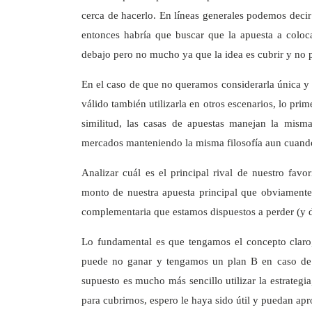
cerca de hacerlo. En líneas generales podemos decir
entonces habría que buscar que la apuesta a coloc
debajo pero no mucho ya que la idea es cubrir y no 
En el caso de que no queramos considerarla única 
válido también utilizarla en otros escenarios, lo pri
similitud, las casas de apuestas manejan la mism
mercados manteniendo la misma filosofía aun cuando
Analizar cuál es el principal rival de nuestro favo
monto de nuestra apuesta principal que obviament
complementaria que estamos dispuestos a perder (y d
Lo fundamental es que tengamos el concepto claro, 
puede no ganar y tengamos un plan B en caso de q
supuesto es mucho más sencillo utilizar la estrategia
para cubrirnos, espero le haya sido útil y puedan ap