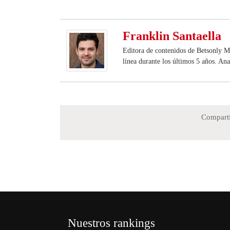
Franklin Santaella
Editora de contenidos de Betsonly Mé
línea durante los últimos 5 años. Ana
Comparti
Nuestros rankings