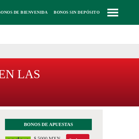
BONOS DE BIENVENIDA
BONOS SIN DEPÓSITO
EN LAS
BONOS DE APUESTAS
$ 5000 MXN