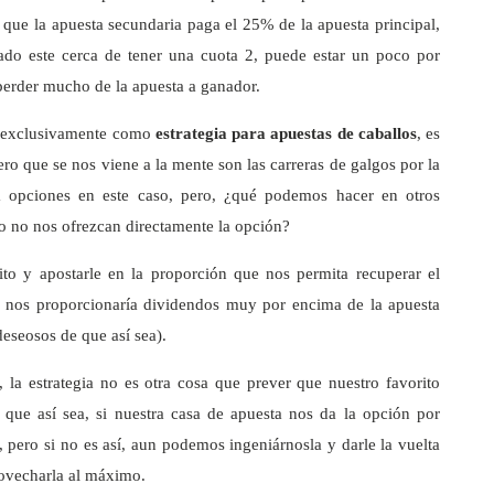
 que la apuesta secundaria paga el 25% de la apuesta principal,
ado este cerca de tener una cuota 2, puede estar un poco por
perder mucho de la apuesta a ganador.
y exclusivamente como
estrategia para apuestas de caballos
, es
mero que se nos viene a la mente son las carreras de galgos por la
a opciones en este caso, pero, ¿qué podemos hacer en otros
 no nos ofrezcan directamente la opción?
rito y apostarle en la proporción que nos permita recuperar el
e nos proporcionaría dividendos muy por encima de la apuesta
eseosos de que así sea).
la estrategia no es otra cosa que prever que nuestro favorito
ue así sea, si nuestra casa de apuesta nos da la opción por
, pero si no es así, aun podemos ingeniárnosla y darle la vuelta
rovecharla al máximo.