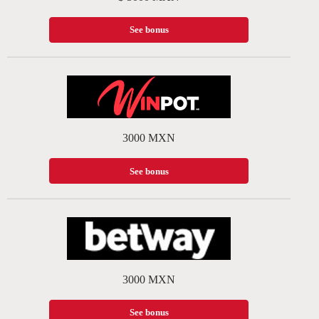
See bonus
3000 MXN
See bonus
3000 MXN
See bonus