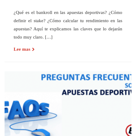
¿Qué es el bankroll en las apuestas deportivas? ¿Cómo
definir el stake? ¿Cómo calcular tu rendimiento en las
apuestas? Aquí te explicamos las claves que lo dejarán
todo muy claro. […]
Lee mas