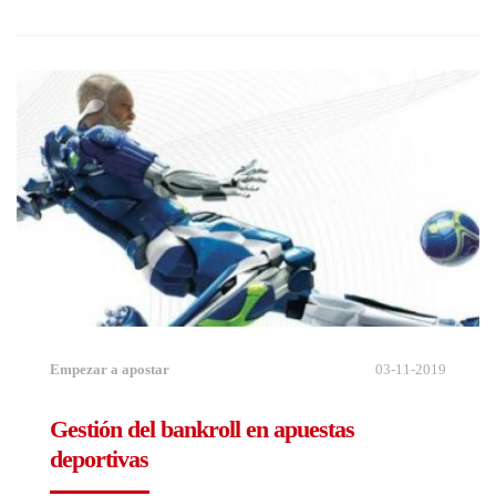
Empezar a apostar
03-11-2019
gestión del bankroll en apuestas
deportivas