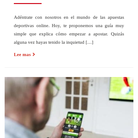
Adéntrate con nosotros en el mundo de las apuestas
deportivas online. Hoy, te proponemos una guía muy
simple que explica cómo empezar a apostar. Quizás
alguna vez hayas tenido la inquietud […]
Lee mas