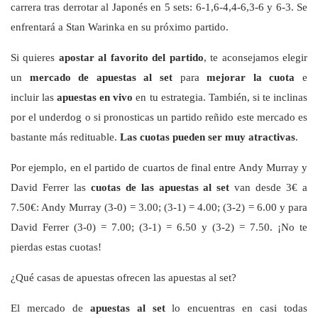
carrera tras derrotar al Japonés en 5 sets: 6-1,6-4,4-6,3-6 y 6-3. Se
enfrentará a Stan Warinka en su próximo partido.
Si quieres
apostar al favorito del partido
, te aconsejamos elegir
un
mercado
de apuestas al set
para
mejorar la cuota
e
incluir las
apuestas en vivo
en tu estrategia. También, si te inclinas
por el underdog o si pronosticas un partido reñido este mercado es
bastante más redituable.
Las cuotas pueden ser muy atractivas
.
Por ejemplo, en el partido de cuartos de final entre Andy Murray y
David Ferrer las
cuotas de las apuestas al set
van desde 3€ a
7.50€: Andy Murray (3-0) = 3.00; (3-1) = 4.00; (3-2) = 6.00 y para
David Ferrer (3-0) = 7.00; (3-1) = 6.50 y (3-2) = 7.50. ¡No te
pierdas estas cuotas!
¿Qué casas de apuestas ofrecen las apuestas al set?
El mercado de
apuestas al set
lo encuentras en casi todas