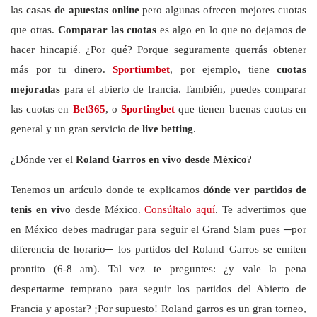
las
casas de apuestas online
pero algunas ofrecen mejores cuotas
que otras.
Comparar las cuotas
es algo en lo que no dejamos de
hacer hincapié. ¿Por qué? Porque seguramente querrás obtener
más por tu dinero.
Sportiumbet
, por ejemplo, tiene
cuotas
mejoradas
para el abierto de francia. También, puedes comparar
las cuotas en
Bet365
,
o
Sportingbet
que tienen buenas cuotas en
general y un gran servicio de
live betting
.
¿Dónde ver el
Roland Garros en vivo desde México
?
Tenemos un artículo donde te explicamos
dónde ver partidos de
tenis en vivo
desde México.
Consúltalo aquí
. Te advertimos que
en México debes madrugar para seguir el Grand Slam pues ─por
diferencia de horario─ los partidos del Roland Garros se emiten
prontito (6-8 am). Tal vez te preguntes: ¿y vale la pena
despertarme temprano para seguir los partidos del Abierto de
Francia y apostar? ¡Por supuesto! Roland garros es un gran torneo,