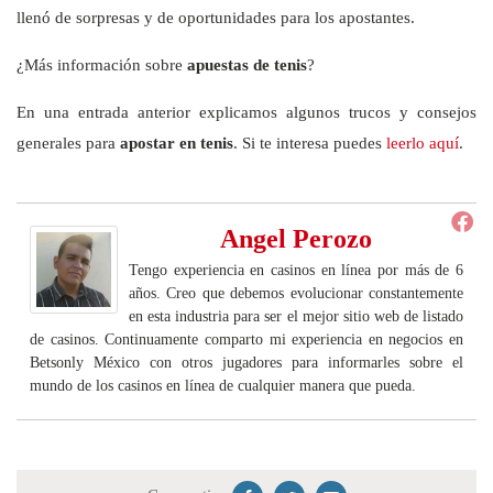
llenó de sorpresas y de oportunidades para los apostantes.
¿Más información sobre
apuestas de tenis
?
En una entrada anterior explicamos algunos trucos y consejos
generales para
apostar en tenis
. Si te interesa puedes
leerlo aquí
.
Angel Perozo
Tengo experiencia en casinos en línea por más de 6
años. Creo que debemos evolucionar constantemente
en esta industria para ser el mejor sitio web de listado
de casinos. Continuamente comparto mi experiencia en negocios en
Betsonly México con otros jugadores para informarles sobre el
mundo de los casinos en línea de cualquier manera que pueda.