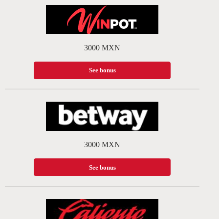
3000 MXN
See bonus
3000 MXN
See bonus