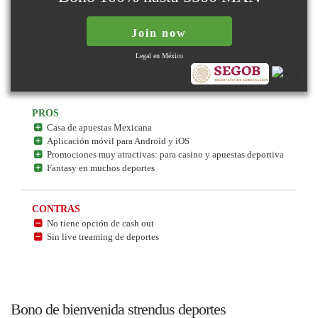
Join now
Legal en México
PROS
Casa de apuestas Mexicana
Aplicación móvil para Android y iOS
Promociones muy atractivas: para casino y apuestas deportiva
Fantasy en muchos deportes
CONTRAS
No tiene opción de cash out
Sin live treaming de deportes
bono de bienvenida strendus deportes