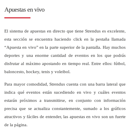
apuestas en vivo
El sistema de apuestas en directo que tiene Strendus es excelente,
esta sección se encuentra haciendo click en la pestaña llamada
“Apuesta en vivo” en la parte superior de la pantalla. Hay muchos
deportes y una enorme cantidad de eventos en los que podrás
disfrutar al máximo apostando en tiempo real. Entre ellos: fútbol,
baloncesto, hockey, tenis y voleibol.
Para mayor comodidad, Strendus cuenta con una barra lateral que
indica qué eventos están sucediendo en vivo y cuáles eventos
estarán próximos a transmitirse, en conjunto con información
precisa que se actualiza constantemente, sumado a los gráficos
atractivos y fáciles de entender, las apuestas en vivo son un fuerte
de la página.