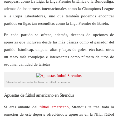
europeas, como La Liga, la Liga Premier británica o la Bundesliga,
además de los torneos internacionales como la Champions League
o la Copa Libertadores, sino que también podemos encontrar
partidos en ligas tan recónditas como la Liga Premier de Baréin.
En cada partido se ofrece, además, decenas de opciones de
apuestas que incluyen desde las más básicas como el ganador del
partido, hándicap, empate, altas y bajas de goles, etc; hasta otras
un tanto más complejas e interesantes como número de tiros de
esquina, cantidad de tarjetas
Strendus ofrece todas las ligas de fútbol del mundo
Apuestas de fútbol americano en Strendus
Si eres amante del
fútbol americano
, Strendus te trae toda la
emoción de este deporte ofreciéndote apuestas en la NFL, fútbol