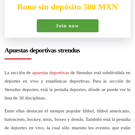
Bono sin depósito 500 MXN
Join now
apuestas deportivas strendus
La sección de
apuestas deportivas
de Strendus está subdividida en
deportes en vivo y estadísticas deportivas. Para la sección de
Strendus deportes, está la pestaña deportes, dónde se puede ver la
lista de 30 disciplinas.
Entre ellas destacan el siempre popular fútbol, fútbol americano,
baloncesto, hockey, tenis, boxeo y demás. También está la pestaña
de deportes en vivo, la cual sólo muestra los eventos que están