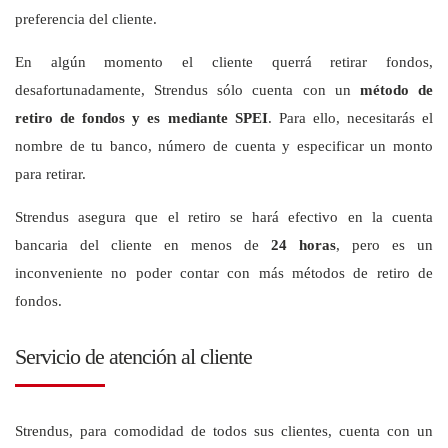
preferencia del cliente.
En algún momento el cliente querrá retirar fondos,
desafortunadamente, Strendus sólo cuenta con un
método de
retiro de fondos y es mediante SPEI
. Para ello, necesitarás el
nombre de tu banco, número de cuenta y especificar un monto
para retirar.
Strendus asegura que el retiro se hará efectivo en la cuenta
bancaria del cliente en menos de
24 horas
, pero es un
inconveniente no poder contar con más métodos de retiro de
fondos.
servicio de atención al cliente
Strendus, para comodidad de todos sus clientes, cuenta con un