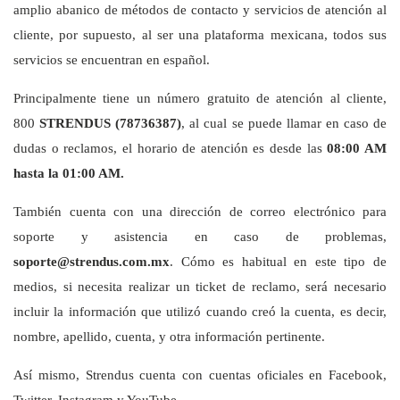
amplio abanico de métodos de contacto y servicios de atención al
cliente, por supuesto, al ser una plataforma mexicana, todos sus
servicios se encuentran en español.
Principalmente tiene un número gratuito de atención al cliente,
800
STRENDUS (78736387)
, al cual se puede llamar en caso de
dudas o reclamos, el horario de atención es desde las
08:00 AM
hasta la 01:00 AM.
También cuenta con una dirección de correo electrónico para
soporte y asistencia en caso de problemas,
soporte@strendus.com.mx
. Cómo es habitual en este tipo de
medios, si necesita realizar un ticket de reclamo, será necesario
incluir la información que utilizó cuando creó la cuenta, es decir,
nombre, apellido, cuenta, y otra información pertinente.
Así mismo, Strendus cuenta con cuentas oficiales en Facebook,
Twitter, Instagram y YouTube.