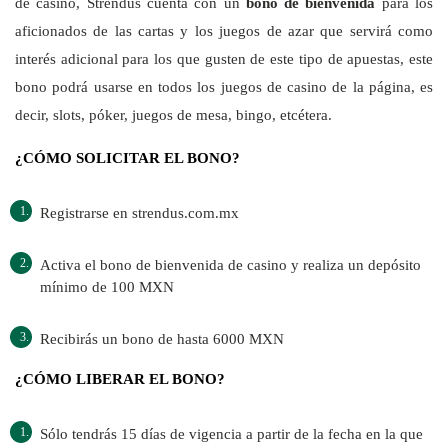
de casino, Strendus cuenta con un
bono de bienvenida
para los
aficionados de las cartas y los juegos de azar que servirá como
interés adicional para los que gusten de este tipo de apuestas, este
bono podrá usarse en todos los juegos de casino de la página, es
decir, slots, póker, juegos de mesa, bingo, etcétera.
¿CÓMO SOLICITAR EL BONO?
Registrarse en strendus.com.mx
Activa el bono de bienvenida de casino y realiza un depósito
mínimo de 100 MXN
Recibirás un bono de hasta 6000 MXN
¿CÓMO LIBERAR EL BONO?
Sólo tendrás 15 días de vigencia a partir de la fecha en la que