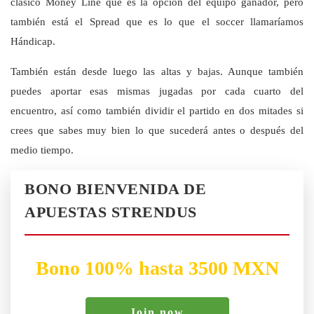
clásico Money Line que es la opción del equipo ganador, pero
también está el Spread que es lo que el soccer llamaríamos
Hándicap.
También están desde luego las altas y bajas. Aunque también
puedes aportar esas mismas jugadas por cada cuarto del
encuentro, así como también dividir el partido en dos mitades si
crees que sabes muy bien lo que sucederá antes o después del
medio tiempo.
BONO BIENVENIDA DE
APUESTAS STRENDUS
Bono 100% hasta 3500 MXN
Join now