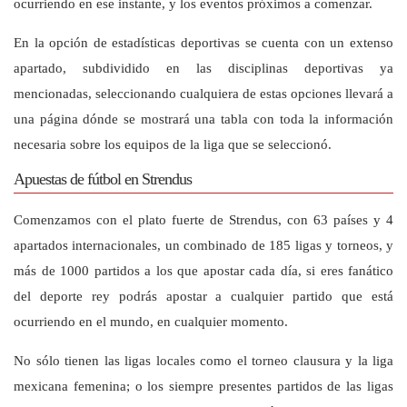
ocurriendo en ese instante, y los eventos próximos a comenzar.
En la opción de estadísticas deportivas se cuenta con un extenso
apartado, subdividido en las disciplinas deportivas ya
mencionadas, seleccionando cualquiera de estas opciones llevará a
una página dónde se mostrará una tabla con toda la información
necesaria sobre los equipos de la liga que se seleccionó.
Apuestas de fútbol en Strendus
Comenzamos con el plato fuerte de Strendus, con 63 países y 4
apartados internacionales, un combinado de 185 ligas y torneos, y
más de 1000 partidos a los que apostar cada día, si eres fanático
del deporte rey podrás apostar a cualquier partido que está
ocurriendo en el mundo, en cualquier momento.
No sólo tienen las ligas locales como el torneo clausura y la liga
mexicana femenina; o los siempre presentes partidos de las ligas