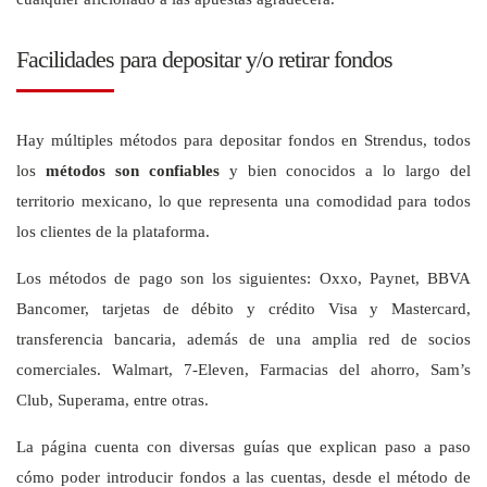
facilidades para depositar y/o retirar fondos
Hay múltiples métodos para depositar fondos en Strendus, todos
los
métodos son confiables
y bien conocidos a lo largo del
territorio mexicano, lo que representa una comodidad para todos
los clientes de la plataforma.
Los métodos de pago son los siguientes: Oxxo, Paynet, BBVA
Bancomer, tarjetas de débito y crédito Visa y Mastercard,
transferencia bancaria, además de una amplia red de socios
comerciales. Walmart, 7-Eleven, Farmacias del ahorro, Sam’s
Club, Superama, entre otras.
La página cuenta con diversas guías que explican paso a paso
cómo poder introducir fondos a las cuentas, desde el método de