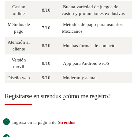
Casino
Buena variedad de juegos de
8/10
online
casino y promociones exclusivas
Métodos de
Métodos de pago para usuarios
7/10
pago
Mexicanos
Atención al
8/10
Muchas formas de contacto
cliente
Versión
8/10
App para Android e iOS
móvil
Diseño web
9/10
Moderno y actual
registrarse en strendus ¿cómo me registro?
Ingresa en la página de
Strendus