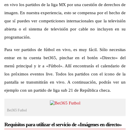
en vivo los partidos de la liga MX por una cuestión de derechos de
imagen. En nuestra experiencia, esto se compensa por el hecho de
que sí puedes ver competiciones internacionales que la televisión
abierta o el sistema de televisión por cable no incluyen en su
programación.
Para ver partidos de fútbol en vivo, es muy fácil. Sólo necesitas
entrar en tu cuenta bet365, pinchar en el botón «Directo» del
menú principal y ir a «Fútbol». Allí encontrarás el calendario de
los próximos eventos live. Todos los partidos con el icono de la
pantalla se transmitirán en vivo. A continuación, podrás ver un
ejemplo con un partido de liga sub 21 de República checa.
Bet365 Futbol
Requisitos para utilizar el servicio de «Imágenes en directo»