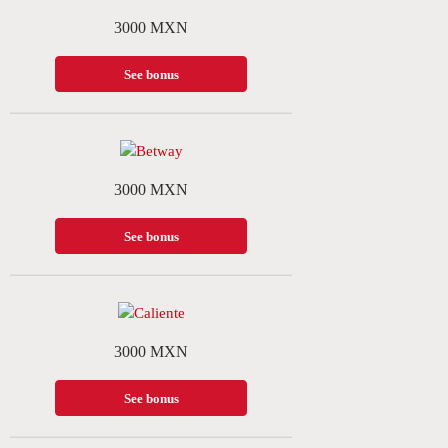
3000 MXN
See bonus
3000 MXN
See bonus
3000 MXN
See bonus