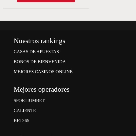
Nuestros rankings
CASAS DE APUESTAS
BONOS DE BIENVENIDA
MEJORES CASINOS ONLINE
Mejores operadores
SPORTIUMBET
CALIENTE
BET365