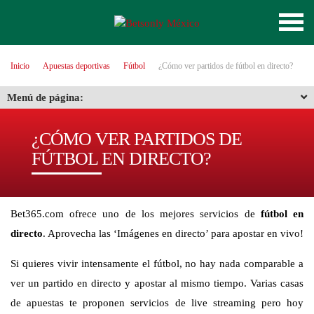
Inicio
Apuestas deportivas
Fútbol
¿Cómo ver partidos de fútbol en directo?
Menú de página:
¿CÓMO VER PARTIDOS DE
FÚTBOL EN DIRECTO?
Bet365.com ofrece uno de los mejores servicios de
fútbol en
directo
. Aprovecha las ‘Imágenes en directo’ para apostar en vivo!
Si quieres vivir intensamente el fútbol, no hay nada comparable a
ver un partido en directo y apostar al mismo tiempo. Varias casas
de apuestas te proponen servicios de live streaming pero hoy